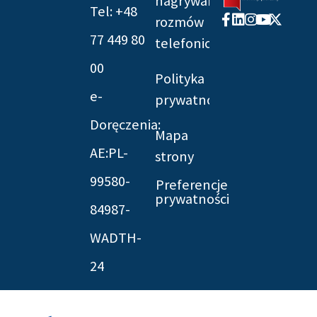
nagrywania
Tel: +48
Facebook-
Linkedin
Instagram
Youtube
X-
rozmów
f
twitter
77 449 80
telefonicznych
00
Polityka
e-
prywatności
Doręczenia:
Mapa
AE:PL-
strony
99580-
Preferencje
prywatności
84987-
WADTH-
24