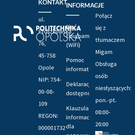
KONTAKT
INFORMACJE
Połącz
ul.
Sieć
się z
Prószkowska
Eduroam
tłumaczem
76,
(WiFi)
Migam
45-758
Pomoc
Obsługa
Opole
informatyczna
osób
NIP: 754-
Deklaracja
niesłyszących:
00-08-
dostępności
pon.-pt.
109
Klauzula
08:00-
REGON:
informacyjna
20:00
dla
000001732