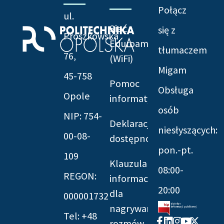
Połącz
ul.
Sieć
się z
Prószkowska
Eduroam
tłumaczem
76,
(WiFi)
Migam
45-758
Pomoc
Obsługa
Opole
informatyczna
osób
NIP: 754-
Deklaracja
niesłyszących:
00-08-
dostępności
pon.-pt.
109
Klauzula
08:00-
REGON:
informacyjna
20:00
dla
000001732
nagrywania
Tel: +48
Facebook-
Linkedin
Instagram
Youtube
X-
rozmów