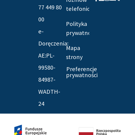
f
twitter
77 449 80
telefonicznych
00
Polityka
e-
prywatności
Doręczenia:
Mapa
AE:PL-
strony
99580-
Preferencje
prywatności
84987-
WADTH-
24