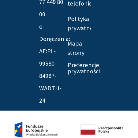
77 449 80
telefonicznych
00
Polityka
e-
prywatności
Doręczenia:
Mapa
AE:PL-
strony
99580-
Preferencje
prywatności
84987-
WADTH-
24