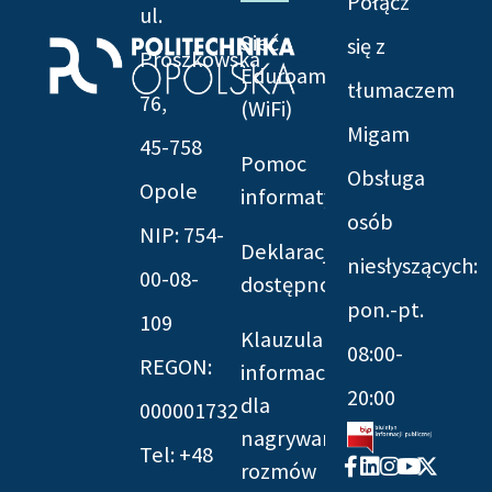
Połącz
ul.
Sieć
się z
Prószkowska
Eduroam
tłumaczem
76,
(WiFi)
Migam
45-758
Pomoc
Obsługa
Opole
informatyczna
osób
NIP: 754-
Deklaracja
niesłyszących:
00-08-
dostępności
pon.-pt.
109
Klauzula
08:00-
REGON:
informacyjna
20:00
dla
000001732
nagrywania
Tel: +48
Facebook-
Linkedin
Instagram
Youtube
X-
rozmów
f
twitter