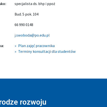
sko:
specjalista ds. bhp i ppoż
Bud. 5 pok. 104
66 990 0148
j.swoboda@po.edu.pl
ka:
Plan zajęć pracownika
Terminy konsultacji dla studentów
drodze rozwoju