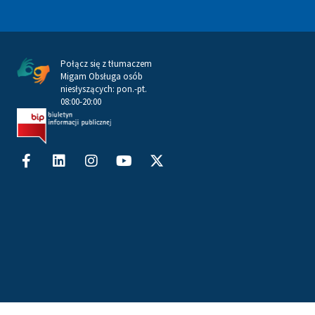
Połącz się z tłumaczem
Migam Obsługa osób
niesłyszących: pon.-pt.
08:00-20:00
Facebook-
Linkedin
Instagram
Youtube
X-
f
twitter