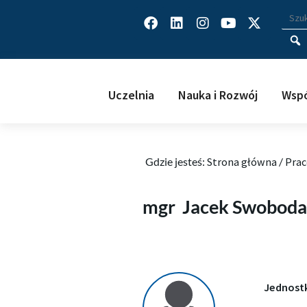
Facebook
Linkedin
Instagram
Youtube
X-
Wys
Wpisz
twitter
Uczelnia
Nauka i Rozwój
Wspó
Gdzie jesteś:
Strona główna
/
Prac
Jacek Swoboda
mgr
Jacek Swoboda
Jednost