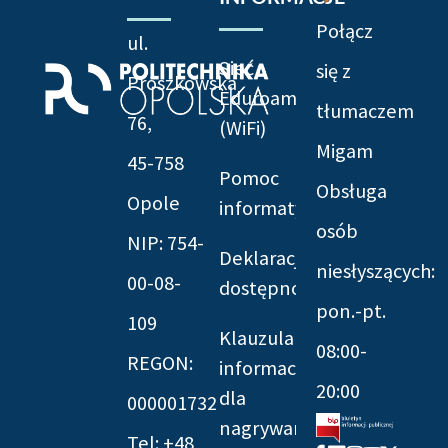
Połącz
ul.
Sieć
się z
Prószkowska
Eduroam
tłumaczem
76,
(WiFi)
Migam
45-758
Pomoc
Obsługa
Opole
informatyczna
osób
NIP: 754-
Deklaracja
niesłyszących:
00-08-
dostępności
pon.-pt.
109
Klauzula
08:00-
REGON:
informacyjna
20:00
dla
000001732
nagrywania
Tel: +48