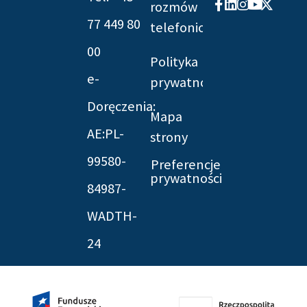
Facebook-
Linkedin
Instagram
Youtube
X-
rozmów
f
twitter
77 449 80
telefonicznych
00
Polityka
e-
prywatności
Doręczenia:
Mapa
AE:PL-
strony
99580-
Preferencje
prywatności
84987-
WADTH-
24