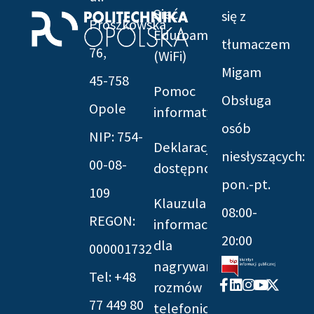
Sieć
się z
Prószkowska
Eduroam
tłumaczem
76,
(WiFi)
Migam
45-758
Pomoc
Obsługa
Opole
informatyczna
osób
NIP: 754-
Deklaracja
niesłyszących:
00-08-
dostępności
pon.-pt.
109
Klauzula
08:00-
REGON:
informacyjna
20:00
dla
000001732
nagrywania
Tel: +48
Facebook-
Linkedin
Instagram
Youtube
X-
rozmów
f
twitter
77 449 80
telefonicznych