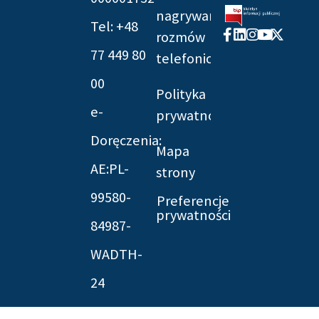
nagrywania
Tel: +48
Facebook-
Linkedin
Instagram
Youtube
X-
rozmów
f
twitter
77 449 80
telefonicznych
00
Polityka
e-
prywatności
Doręczenia:
Mapa
AE:PL-
strony
99580-
Preferencje
prywatności
84987-
WADTH-
24