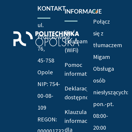
KONTAKT
INFORMACJE
Połącz
ul.
Sieć
się z
Prószkowska
Eduroam
tłumaczem
76,
(WiFi)
Migam
45-758
Pomoc
Obsługa
Opole
informatyczna
osób
NIP: 754-
Deklaracja
niesłyszących:
00-08-
dostępności
pon.-pt.
109
Klauzula
08:00-
REGON:
informacyjna
20:00
dla
000001732