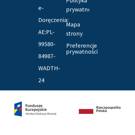
Polityka
e-
prywatności
Doręczenia:
Mapa
AE:PL-
strony
99580-
Preferencje
prywatności
84987-
WADTH-
24