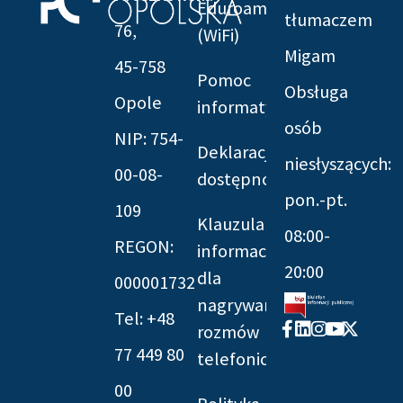
Eduroam
tłumaczem
76,
(WiFi)
Migam
45-758
Pomoc
Obsługa
Opole
informatyczna
osób
NIP: 754-
Deklaracja
niesłyszących:
00-08-
dostępności
pon.-pt.
109
Klauzula
08:00-
REGON:
informacyjna
20:00
dla
000001732
nagrywania
Tel: +48
Facebook-
Linkedin
Instagram
Youtube
X-
rozmów
f
twitter
77 449 80
telefonicznych
00