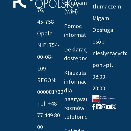
Eduroam
tłumaczem
76,
(WiFi)
Migam
45-758
Pomoc
Obsługa
Opole
informatyczna
osób
NIP: 754-
Deklaracja
niesłyszących:
00-08-
dostępności
pon.-pt.
109
Klauzula
08:00-
REGON:
informacyjna
20:00
dla
000001732
nagrywania
Tel: +48
Facebook-
Linkedin
Instagram
Youtube
X-
rozmów
f
twitter
77 449 80
telefonicznych
00