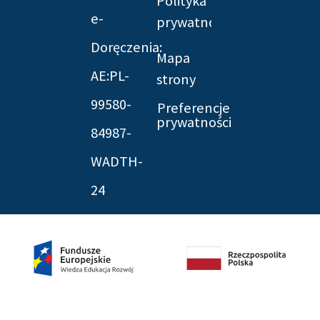
Polityka
e-
prywatności
Doręczenia:
Mapa
AE:PL-
strony
99580-
Preferencje
prywatności
84987-
WADTH-
24