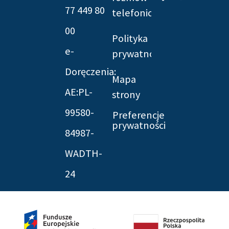
f
twitter
77 449 80
telefonicznych
00
Polityka
e-
prywatności
Doręczenia:
Mapa
AE:PL-
strony
99580-
Preferencje
prywatności
84987-
WADTH-
24