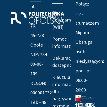
Połącz
ul.
Sieć
się z
Prószkowska
Eduroam
tłumaczem
76,
(WiFi)
Migam
45-758
Pomoc
Obsługa
Opole
informatyczna
osób
NIP: 754-
Deklaracja
niesłyszących:
00-08-
dostępności
pon.-pt.
109
Klauzula
08:00-
REGON:
informacyjna
20:00
dla
000001732
nagrywania
Tel: +48
Facebook-
Linkedin
Instagram
Youtube
X-
rozmów