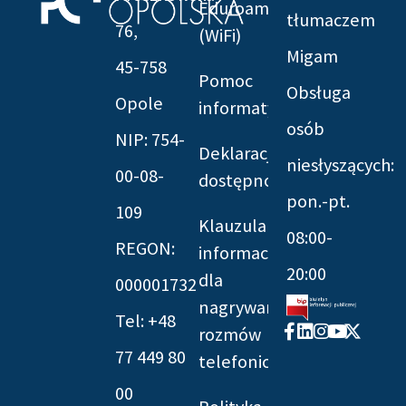
Eduroam
tłumaczem
76,
(WiFi)
Migam
45-758
Pomoc
Obsługa
Opole
informatyczna
osób
NIP: 754-
Deklaracja
niesłyszących:
00-08-
dostępności
pon.-pt.
109
Klauzula
08:00-
REGON:
informacyjna
20:00
dla
000001732
nagrywania
Tel: +48
Facebook-
Linkedin
Instagram
Youtube
X-
rozmów
f
twitter
77 449 80
telefonicznych
00