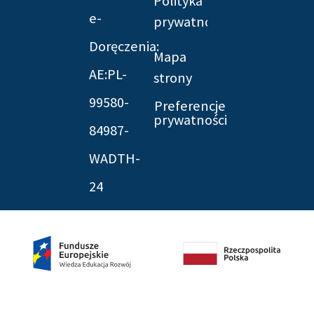
Polityka
e-
prywatności
Doręczenia:
Mapa
AE:PL-
strony
99580-
Preferencje
prywatności
84987-
WADTH-
24