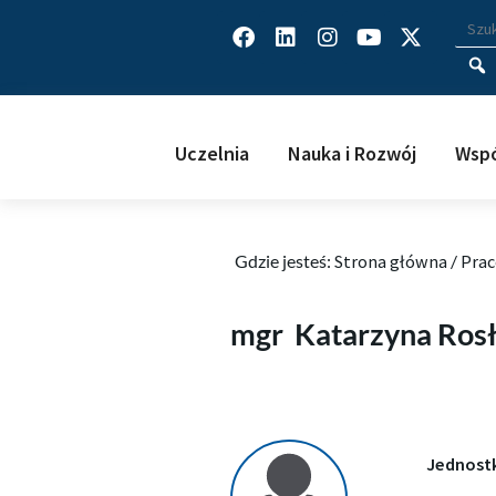
Facebook
Linkedin
Instagram
Youtube
X-
Wys
Wpisz
twitter
Uczelnia
Nauka i Rozwój
Wspó
Gdzie jesteś:
Strona główna
/
Prac
Katarzyna Rosłaniec-Passow
mgr
Katarzyna Ros
Jednost