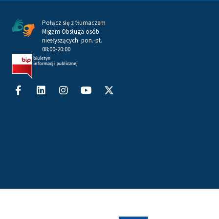
Połącz się z tłumaczem
Migam Obsługa osób
niesłyszących: pon.-pt.
08:00-20:00
Facebook-
Linkedin
Instagram
Youtube
X-
f
twitter