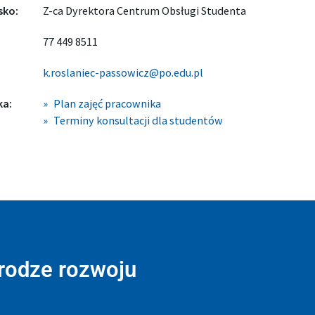
sko:
Z-ca Dyrektora Centrum Obsługi Studenta
77 449 8511
k.roslaniec-passowicz@po.edu.pl
ka:
Plan zajęć pracownika
Terminy konsultacji dla studentów
drodze rozwoju