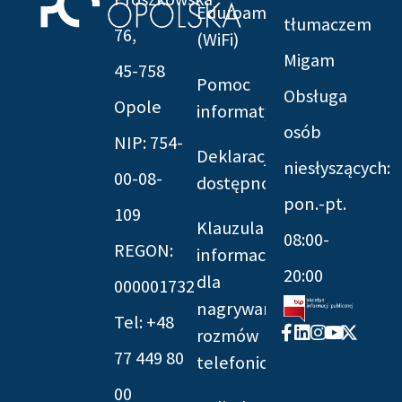
Eduroam
tłumaczem
76,
(WiFi)
Migam
45-758
Pomoc
Obsługa
Opole
informatyczna
osób
NIP: 754-
Deklaracja
niesłyszących:
00-08-
dostępności
pon.-pt.
109
Klauzula
08:00-
REGON:
informacyjna
20:00
dla
000001732
nagrywania
Tel: +48
Facebook-
Linkedin
Instagram
Youtube
X-
rozmów
f
twitter
77 449 80
telefonicznych
00