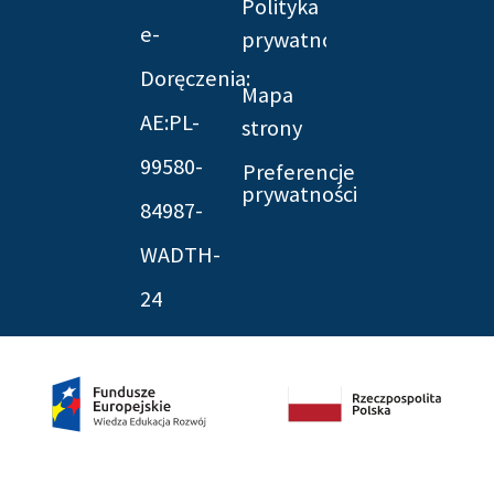
Polityka
e-
prywatności
Doręczenia:
Mapa
AE:PL-
strony
99580-
Preferencje
prywatności
84987-
WADTH-
24