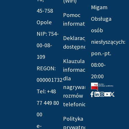
(WiFi)
Migam
45-758
Pomoc
Obsługa
Opole
informatyczna
osób
NIP: 754-
Deklaracja
niesłyszących:
00-08-
dostępności
pon.-pt.
109
Klauzula
08:00-
REGON:
informacyjna
20:00
dla
000001732
nagrywania
Tel: +48
Facebook-
Linkedin
Instagram
Youtube
X-
rozmów
f
twitter
77 449 80
telefonicznych
00
Polityka
e-
prywatności