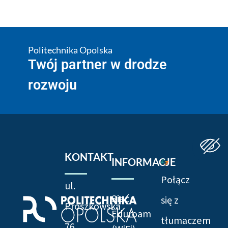
Politechnika Opolska
Twój partner w drodze
rozwoju
KONTAKT
INFORMACJE
Połącz
ul.
Sieć
się z
Prószkowska
Eduroam
tłumaczem
76,