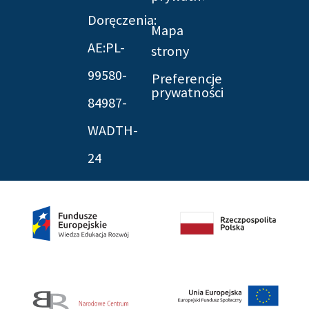
Doręczenia:
Mapa
AE:PL-
strony
99580-
Preferencje
prywatności
84987-
WADTH-
24