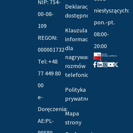
NIP: 754-
Deklaracja
niesłyszących:
00-08-
dostępności
pon.-pt.
109
Klauzula
08:00-
REGON:
informacyjna
20:00
dla
000001732
nagrywania
Tel: +48
Facebook-
Linkedin
Instagram
Youtube
X-
rozmów
f
twitter
77 449 80
telefonicznych
00
Polityka
e-
prywatności
Doręczenia:
Mapa
AE:PL-
strony
99580-