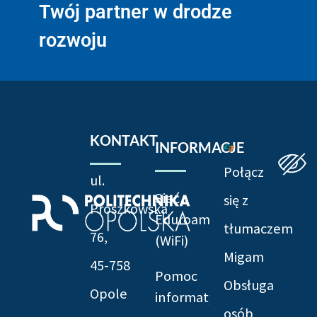
Twój partner w drodze
rozwoju
KONTAKT
INFORMACJE
Połącz
ul.
Sieć
się z
Prószkowska
Eduroam
tłumaczem
76,
(WiFi)
Migam
45-758
Pomoc
Obsługa
Opole
informatyczna
osób