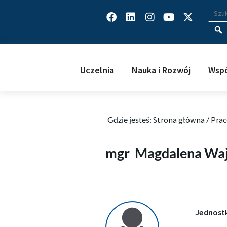
Facebook
Linkedin
Instagram
Youtube
X-
Wys
Wpisz
twitter
Uczelnia
Nauka i Rozwój
Wspó
Gdzie jesteś:
Strona główna
/
Prac
Magdalena Wajda
mgr
Magdalena Wa
Jednost