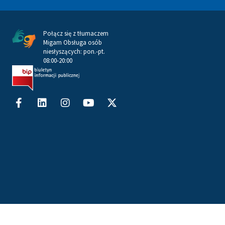
Połącz się z tłumaczem
Migam Obsługa osób
niesłyszących: pon.-pt.
08:00-20:00
Facebook-
Linkedin
Instagram
Youtube
X-
f
twitter