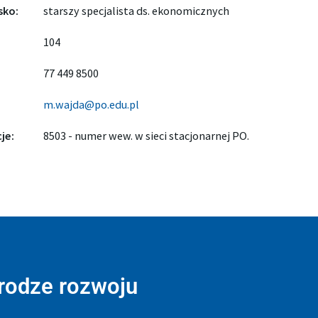
sko:
starszy specjalista ds. ekonomicznych
104
77 449 8500
m.wajda@po.edu.pl
je:
8503 - numer wew. w sieci stacjonarnej PO.
drodze rozwoju