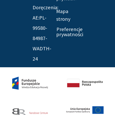
Doręczenia:
Mapa
AE:PL-
strony
99580-
Preferencje
prywatności
84987-
WADTH-
24