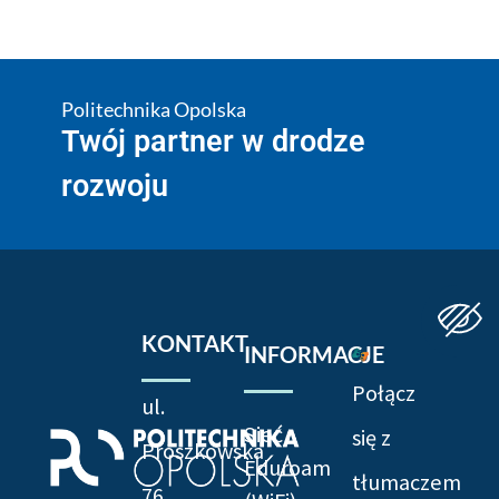
Politechnika Opolska
Twój partner w drodze
rozwoju
KONTAKT
INFORMACJE
Połącz
ul.
Sieć
się z
Prószkowska
Eduroam
tłumaczem
76,