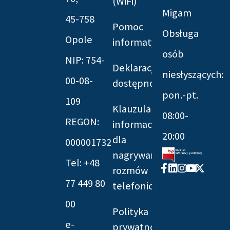
(WiFi)
Migam
45-758
Pomoc
Obsługa
Opole
informatyczna
osób
NIP: 754-
Deklaracja
niesłyszących:
00-08-
dostępności
pon.-pt.
109
Klauzula
08:00-
REGON:
informacyjna
20:00
dla
000001732
nagrywania
Tel: +48
Facebook-
Linkedin
Instagram
Youtube
X-
rozmów
f
twitter
77 449 80
telefonicznych
00
Polityka
e-
prywatności