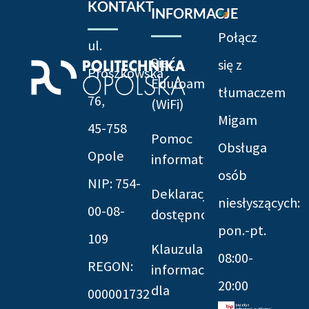
KONTAKT
INFORMACJE
Połącz
ul.
Sieć
się z
Prószkowska
Eduroam
tłumaczem
76,
(WiFi)
Migam
45-758
Pomoc
Obsługa
Opole
informatyczna
osób
NIP: 754-
Deklaracja
niesłyszących:
00-08-
dostępności
pon.-pt.
109
Klauzula
08:00-
REGON:
informacyjna
20:00
dla
000001732