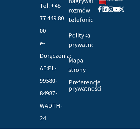
nagrywania
Tel: +48
Facebook-
Linkedin
Instagram
Youtube
X-
rozmów
f
twitter
77 449 80
telefonicznych
00
Polityka
e-
prywatności
Doręczenia:
Mapa
AE:PL-
strony
99580-
Preferencje
prywatności
84987-
WADTH-
24