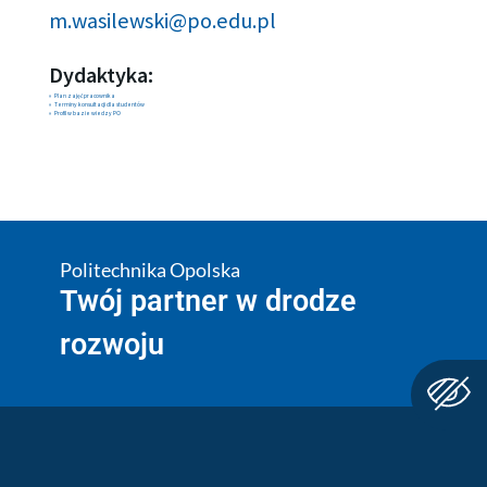
m.wasilewski@po.edu.pl
Dydaktyka:
Plan zajęć pracownika
Terminy konsultacji dla studentów
Profil w bazie wiedzy PO
Politechnika Opolska
Twój partner w drodze
rozwoju