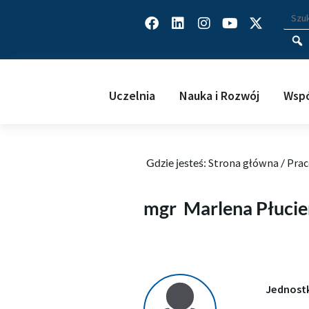
Facebook
Linkedin
Instagram
Youtube
X-
Wys
Wpisz
twitter
Uczelnia
Nauka i Rozwój
Wspó
Gdzie jesteś:
Strona główna
/
Prac
Marlena Płuciennik
mgr
Marlena Płucie
Jednost