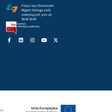
Połącz się z tłumaczem
Migam Obsługa osób
niesłyszących: pon.-pt.
08:00-20:00
Facebook-
Linkedin
Instagram
Youtube
X-
f
twitter