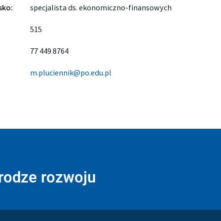
sko:
specjalista ds. ekonomiczno-finansowych
515
77 449 8764
m.pluciennik@po.edu.pl
drodze rozwoju