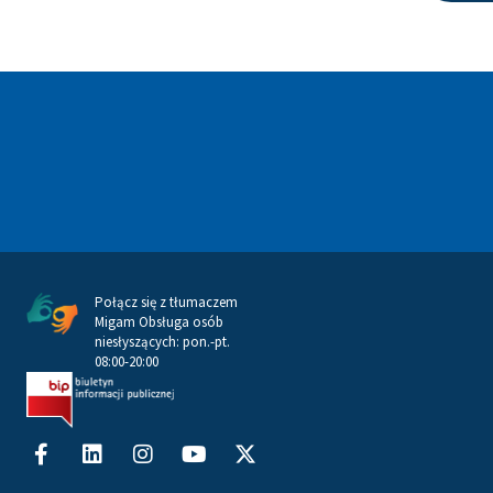
Połącz się z tłumaczem
Migam Obsługa osób
niesłyszących: pon.-pt.
08:00-20:00
Facebook-
Linkedin
Instagram
Youtube
X-
f
twitter