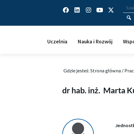
Facebook
Linkedin
Instagram
Youtube
X-
Wys
Wpisz
twitter
Uczelnia
Nauka i Rozwój
Wspó
Gdzie jesteś:
Strona główna
/
Prac
Marta Kurek
dr hab. inż.
Marta K
Jednost