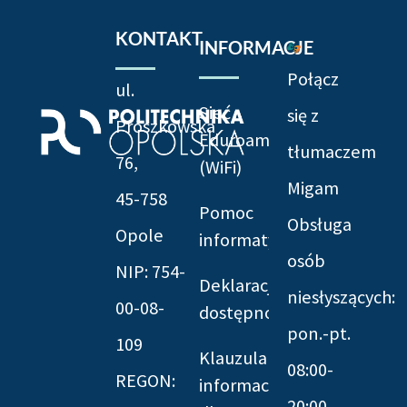
KONTAKT
INFORMACJE
Połącz
ul.
Sieć
się z
Prószkowska
Eduroam
tłumaczem
76,
(WiFi)
Migam
45-758
Pomoc
Obsługa
Opole
informatyczna
osób
NIP: 754-
Deklaracja
niesłyszących:
00-08-
dostępności
pon.-pt.
109
Klauzula
08:00-
REGON:
informacyjna
20:00