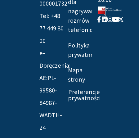
dla
000001732
nagrywania
Tel: +48
Facebook-
Linkedin
Instagram
Youtube
X-
rozmów
f
twitter
77 449 80
telefonicznych
00
Polityka
e-
prywatności
Doręczenia:
Mapa
AE:PL-
strony
99580-
Preferencje
prywatności
84987-
WADTH-
24