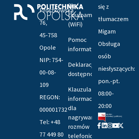
Sieć
się z
Prószkowska
Eduroam
tłumaczem
76,
(WiFi)
Migam
45-758
Pomoc
Obsługa
Opole
informatyczna
osób
NIP: 754-
Deklaracja
niesłyszących:
00-08-
dostępności
pon.-pt.
109
Klauzula
08:00-
REGON:
informacyjna
20:00
dla
000001732
nagrywania
Tel: +48
Facebook-
Linkedin
Instagram
Youtube
X-
rozmów
f
twitter
77 449 80
telefonicznych