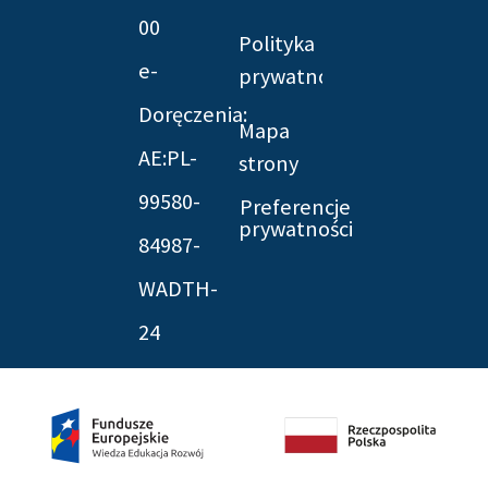
00
Polityka
e-
prywatności
Doręczenia:
Mapa
AE:PL-
strony
99580-
Preferencje
prywatności
84987-
WADTH-
24