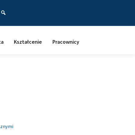
ać
ta
Kształcenie
Pracownicy
cznymi