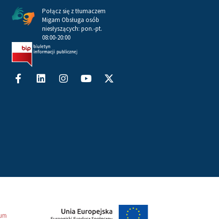
Połącz się z tłumaczem
Migam Obsługa osób
niesłyszących: pon.-pt.
08:00-20:00
Facebook-
Linkedin
Instagram
Youtube
X-
f
twitter