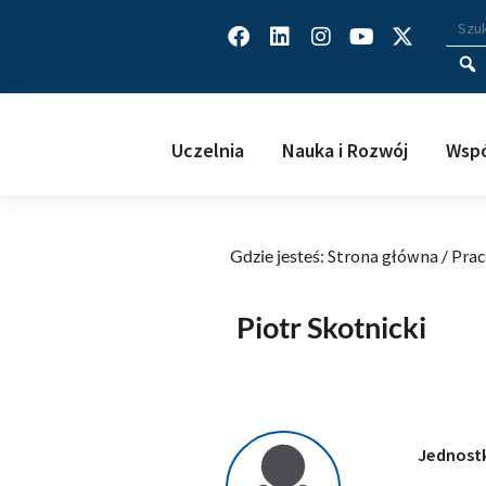
Facebook
Linkedin
Instagram
Youtube
X-
Wys
Wpisz
twitter
Uczelnia
Nauka i Rozwój
Wspó
Gdzie jesteś:
Strona główna
/
Prac
Piotr Skotnicki
Piotr Skotnicki
Jednost