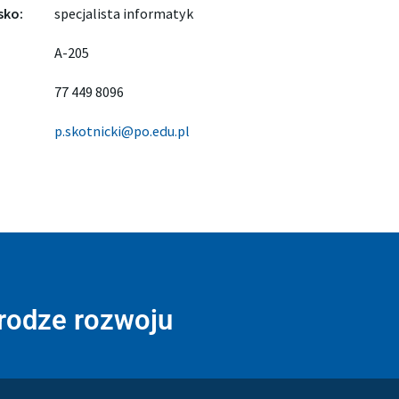
sko:
specjalista informatyk
A-205
77 449 8096
p.skotnicki@po.edu.pl
drodze rozwoju