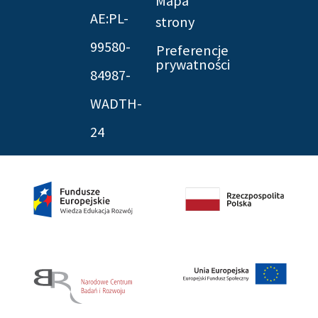
Mapa
AE:PL-
strony
99580-
Preferencje
prywatności
84987-
WADTH-
24