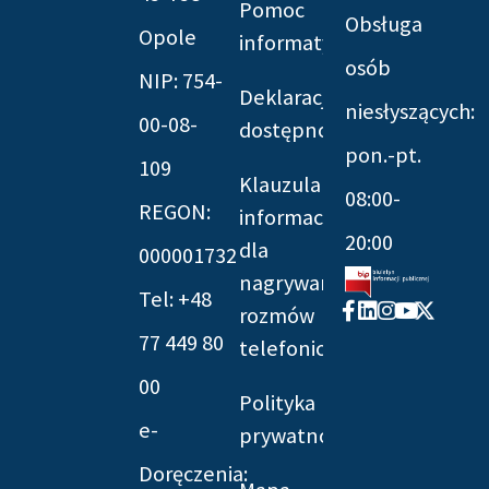
Pomoc
Obsługa
Opole
informatyczna
osób
NIP: 754-
Deklaracja
niesłyszących:
00-08-
dostępności
pon.-pt.
109
Klauzula
08:00-
REGON:
informacyjna
20:00
dla
000001732
nagrywania
Tel: +48
Facebook-
Linkedin
Instagram
Youtube
X-
rozmów
f
twitter
77 449 80
telefonicznych
00
Polityka
e-
prywatności
Doręczenia: