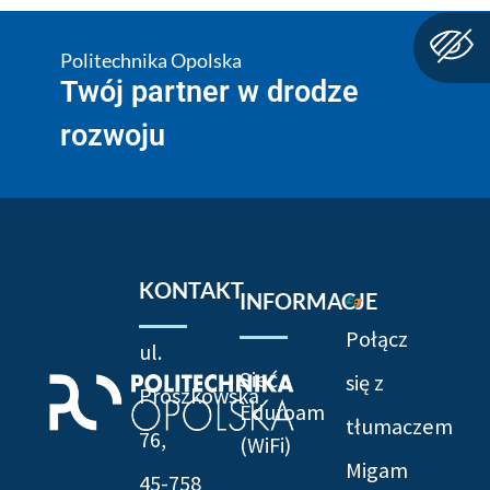
Politechnika Opolska
Twój partner w drodze
rozwoju
KONTAKT
INFORMACJE
Połącz
ul.
Sieć
się z
Prószkowska
Eduroam
tłumaczem
76,
(WiFi)
Migam
45-758