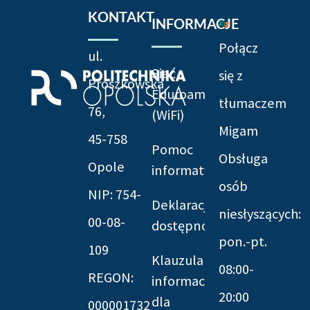
KONTAKT
INFORMACJE
Połącz
ul.
Sieć
się z
Prószkowska
Eduroam
tłumaczem
76,
(WiFi)
Migam
45-758
Pomoc
Obsługa
Opole
informatyczna
osób
NIP: 754-
Deklaracja
niesłyszących:
00-08-
dostępności
pon.-pt.
109
Klauzula
08:00-
REGON:
informacyjna
20:00
dla
000001732