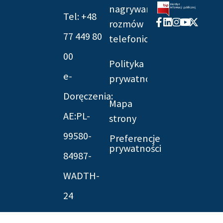
nagrywania
Tel: +48
Facebook-
Linkedin
Instagram
Youtube
X-
rozmów
f
twitter
77 449 80
telefonicznych
00
Polityka
e-
prywatności
Doręczenia:
Mapa
AE:PL-
strony
99580-
Preferencje
prywatności
84987-
WADTH-
24