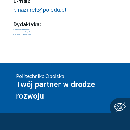
E-mail:
r.mazurek@po.edu.pl
Dydaktyka:
Plan zajęć pracownika
Terminy konsultacji dla studentów
Profil w bazie wiedzy PO
Politechnika Opolska
Twój partner w drodze
rozwoju