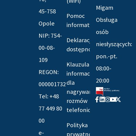
(WiFi)
Migam
45-758
Pomoc
Obsługa
Opole
informatyczna
osób
NIP: 754-
Deklaracja
niesłyszących:
00-08-
dostępności
pon.-pt.
109
Klauzula
08:00-
REGON:
informacyjna
20:00
dla
000001732
nagrywania
Tel: +48
Facebook-
Linkedin
Instagram
Youtube
X-
rozmów
f
twitter
77 449 80
telefonicznych
00
Polityka
e-
prywatności