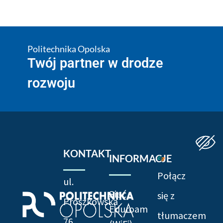
Politechnika Opolska
Twój partner w drodze
rozwoju
KONTAKT
INFORMACJE
Połącz
ul.
Sieć
się z
Prószkowska
Eduroam
tłumaczem
76,