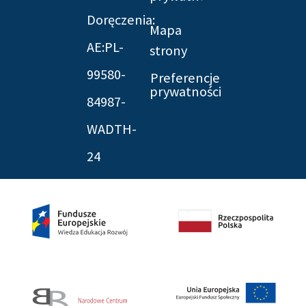
Doręczenia:
Mapa
AE:PL-
strony
99580-
Preferencje
prywatności
84987-
WADTH-
24