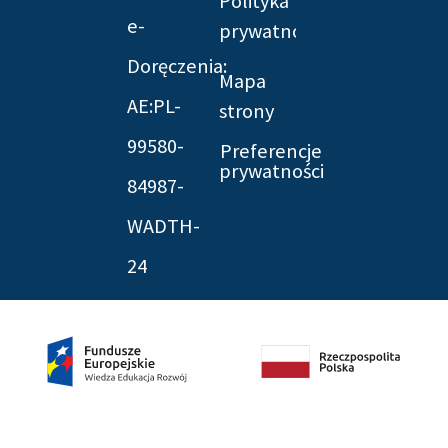
Polityka
e-
prywatności
Doręczenia:
Mapa
AE:PL-
strony
99580-
Preferencje
prywatności
84987-
WADTH-
24