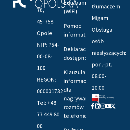
Eduroam
tłumaczem
76,
(WiFi)
Migam
45-758
Pomoc
Obsługa
Opole
informatyczna
osób
NIP: 754-
Deklaracja
niesłyszących:
00-08-
dostępności
pon.-pt.
109
Klauzula
08:00-
REGON:
informacyjna
20:00
dla
000001732
nagrywania
Tel: +48
Facebook-
Linkedin
Instagram
Youtube
X-
rozmów
f
twitter
77 449 80
telefonicznych
00