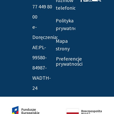
rozmów
f
twitter
77 449 80
telefonicznych
00
Polityka
e-
prywatności
Doręczenia:
Mapa
AE:PL-
strony
99580-
Preferencje
prywatności
84987-
WADTH-
24