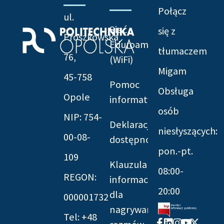
Połącz
ul.
Sieć
się z
Prószkowska
Eduroam
tłumaczem
76,
(WiFi)
Migam
45-758
Pomoc
Obsługa
Opole
informatyczna
osób
NIP: 754-
Deklaracja
niesłyszących:
00-08-
dostępności
pon.-pt.
109
Klauzula
08:00-
REGON:
informacyjna
20:00
dla
000001732
nagrywania
Tel: +48
Facebook-
Linkedin
Instagram
Youtube
X-