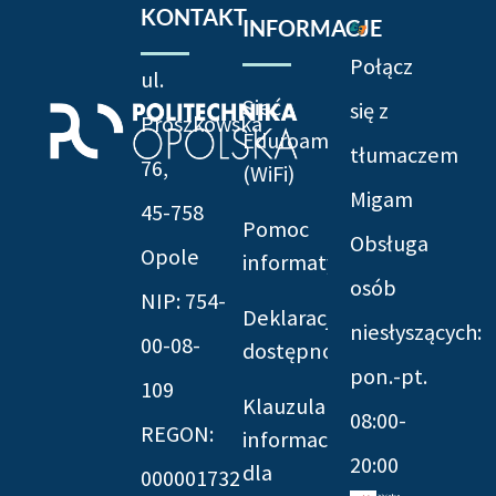
KONTAKT
INFORMACJE
Połącz
ul.
Sieć
się z
Prószkowska
Eduroam
tłumaczem
76,
(WiFi)
Migam
45-758
Pomoc
Obsługa
Opole
informatyczna
osób
NIP: 754-
Deklaracja
niesłyszących:
00-08-
dostępności
pon.-pt.
109
Klauzula
08:00-
REGON:
informacyjna
20:00
dla
000001732