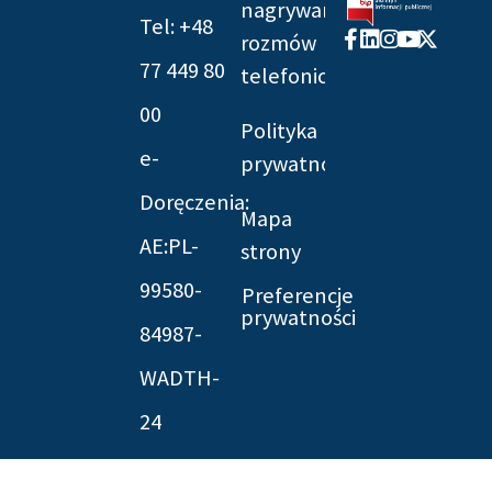
nagrywania
Tel: +48
Facebook-
Linkedin
Instagram
Youtube
X-
rozmów
f
twitter
77 449 80
telefonicznych
00
Polityka
e-
prywatności
Doręczenia:
Mapa
AE:PL-
strony
99580-
Preferencje
prywatności
84987-
WADTH-
24