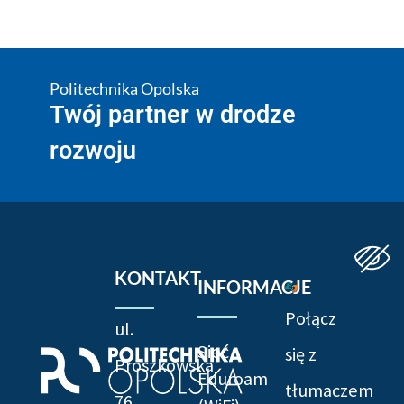
Politechnika Opolska
Twój partner w drodze
rozwoju
KONTAKT
INFORMACJE
Połącz
ul.
Sieć
się z
Prószkowska
Eduroam
tłumaczem
76,