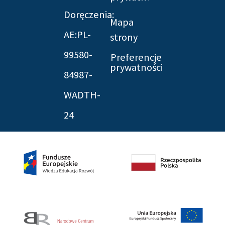
Doręczenia:
Mapa
AE:PL-
strony
99580-
Preferencje
prywatności
84987-
WADTH-
24