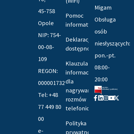
(WiFi)
Migam
45-758
Pomoc
Obsługa
Opole
informatyczna
osób
NIP: 754-
Deklaracja
niesłyszących:
00-08-
dostępności
pon.-pt.
109
Klauzula
08:00-
REGON:
informacyjna
20:00
dla
000001732
nagrywania
Tel: +48
Facebook-
Linkedin
Instagram
Youtube
X-
rozmów
f
twitter
77 449 80
telefonicznych
00
Polityka
e-
prywatności