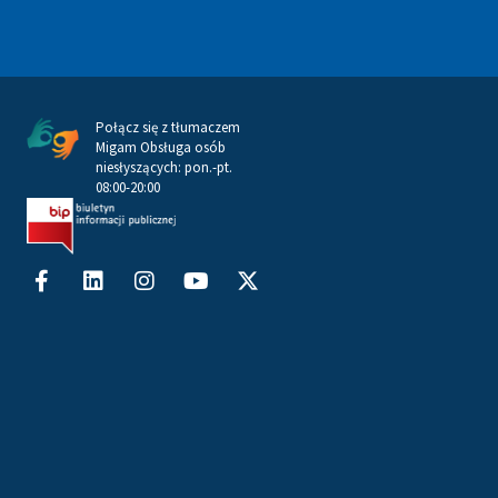
Połącz się z tłumaczem
Migam Obsługa osób
niesłyszących: pon.-pt.
08:00-20:00
Facebook-
Linkedin
Instagram
Youtube
X-
f
twitter