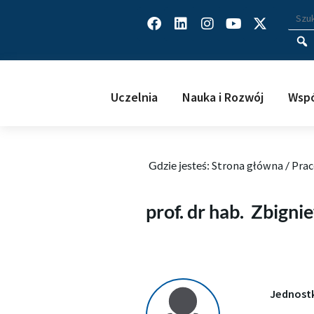
Facebook
Linkedin
Instagram
Youtube
X-
Wys
Wpisz
twitter
Uczelnia
Nauka i Rozwój
Wspó
Gdzie jesteś:
Strona główna
/
Prac
Zbigniew Czapla
prof. dr hab.
Zbigni
Jednost