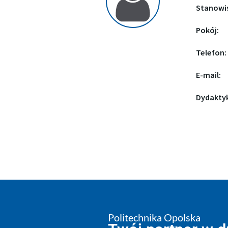
Stanowi
Pokój:
Telefon:
E-mail:
Dydakty
Politechnika Opolska