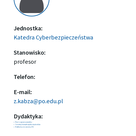
Jednostka:
Katedra Cyberbezpieczeństwa
Stanowisko:
profesor
Telefon:
E-mail:
z.kabza@po.edu.pl
Dydaktyka:
Plan zajęć pracownika
Terminy konsultacji dla studentów
Profil w bazie wiedzy PO