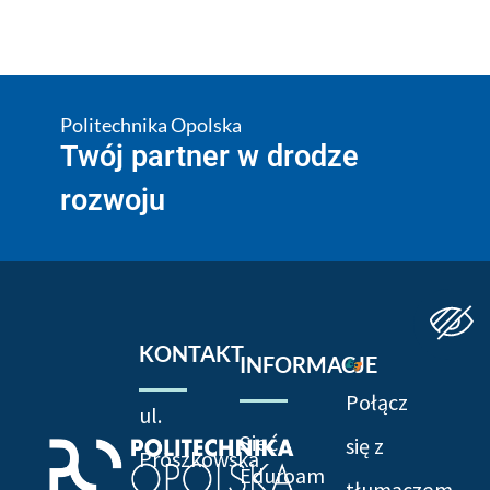
Politechnika Opolska
Twój partner w drodze
rozwoju
KONTAKT
INFORMACJE
Połącz
ul.
Sieć
się z
Prószkowska
Eduroam