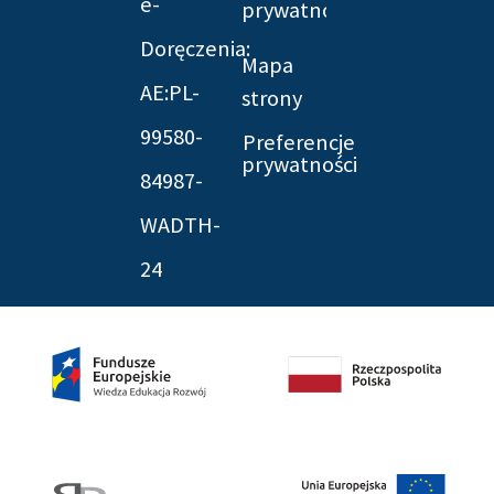
e-
prywatności
Doręczenia:
Mapa
AE:PL-
strony
99580-
Preferencje
prywatności
84987-
WADTH-
24