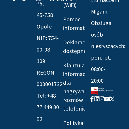
tłumaczem
76,
(WiFi)
Migam
45-758
Pomoc
Obsługa
Opole
informatyczna
osób
NIP: 754-
Deklaracja
niesłyszących:
00-08-
dostępności
pon.-pt.
109
Klauzula
08:00-
REGON:
informacyjna
20:00
dla
000001732
nagrywania
Tel: +48
Facebook-
Linkedin
Instagram
Youtube
X-
rozmów
f
twitter
77 449 80
telefonicznych
00
Polityka