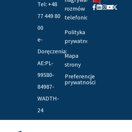
Tel: +48
Facebook-
Linkedin
Instagram
Youtube
X-
rozmów
f
twitter
77 449 80
telefonicznych
00
Polityka
e-
prywatności
Doręczenia:
Mapa
AE:PL-
strony
99580-
Preferencje
prywatności
84987-
WADTH-
24