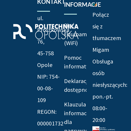
KONTAKT
INFORMACJE
Połącz
ul.
Sieć
się z
Prószkowska
Eduroam
tłumaczem
76,
(WiFi)
Migam
45-758
Pomoc
Obsługa
Opole
informatyczna
osób
NIP: 754-
Deklaracja
niesłyszących:
00-08-
dostępności
pon.-pt.
109
Klauzula
08:00-
REGON:
informacyjna
20:00
dla
000001732
nagrywania