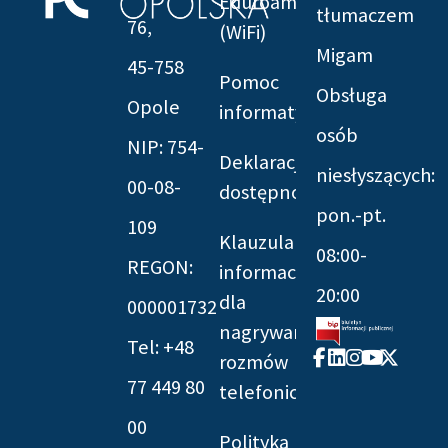
Eduroam
tłumaczem
76,
(WiFi)
Migam
45-758
Pomoc
Obsługa
Opole
informatyczna
osób
NIP: 754-
Deklaracja
niesłyszących:
00-08-
dostępności
pon.-pt.
109
Klauzula
08:00-
REGON:
informacyjna
20:00
dla
000001732
nagrywania
Tel: +48
Facebook-
Linkedin
Instagram
Youtube
X-
rozmów
f
twitter
77 449 80
telefonicznych
00
Polityka