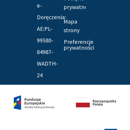
e-
prywatności
Doręczenia:
Mapa
AE:PL-
strony
99580-
Preferencje
prywatności
84987-
WADTH-
24