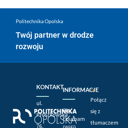
Politechnika Opolska
Twój partner w drodze
rozwoju
KONTAKT
INFORMACJE
Połącz
ul.
Sieć
się z
Prószkowska
Eduroam
tłumaczem
76,
(WiFi)