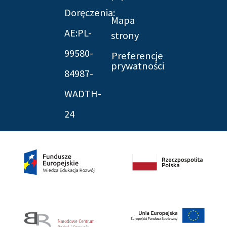
Doręczenia:
Mapa
AE:PL-
strony
99580-
Preferencje
prywatności
84987-
WADTH-
24