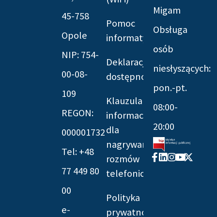
Migam
45-758
Pomoc
Obsługa
Opole
informatyczna
osób
NIP: 754-
Deklaracja
niesłyszących:
00-08-
dostępności
pon.-pt.
109
Klauzula
08:00-
REGON:
informacyjna
20:00
dla
000001732
nagrywania
Tel: +48
Facebook-
Linkedin
Instagram
Youtube
X-
rozmów
f
twitter
77 449 80
telefonicznych
00
Polityka
e-
prywatności