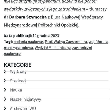
miesiąc otrzymuje stypendium, uczelnia nie ponosi
wydatków związanych z jego zatrudnieniem
– tłumaczy
dr Barbara Szymocha
z Biura Naukowej Współpracy
Międzynarodowej Politechniki Opolskiej.
Data publikacji:
19 grudnia 2023
Tagi:
badania naukowe
,
Prof. Wahyu Caesarendra
,
współpraca
międzynarodowa
,
Wydział Mechaniczny
,
zagraniczni
naukowcy
KATEGORIE
Wydziały
Studenci
Nauka
Nasze inicjatywy
Archiwum WU