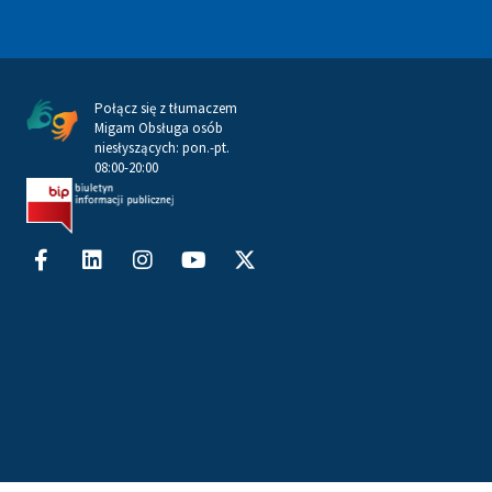
Połącz się z tłumaczem
Migam Obsługa osób
niesłyszących: pon.-pt.
08:00-20:00
Facebook-
Linkedin
Instagram
Youtube
X-
f
twitter