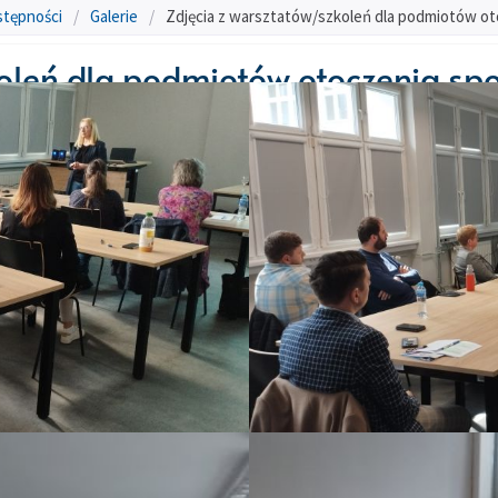
stępności
/
Galerie
/
Zdjęcia z warsztatów/szkoleń dla podmiotów o
koleń dla podmiotów otoczenia s