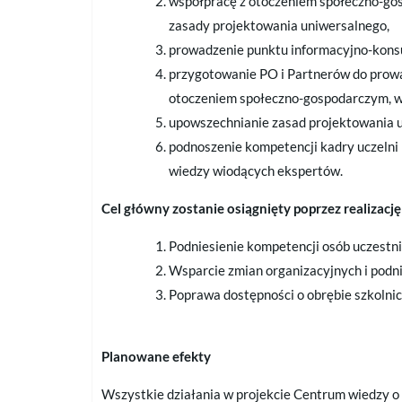
współpracę z otoczeniem społeczno-gos
zasady projektowania uniwersalnego,
prowadzenie punktu informacyjno-konsu
przygotowanie PO i Partnerów do prowad
otoczeniem społeczno-gospodarczym, w 
upowszechnianie zasad projektowania 
podnoszenie kompetencji kadry uczeln
wiedzy wiodących ekspertów.
Cel główny zostanie osiągnięty poprzez realizacj
Podniesienie kompetencji osób uczestn
Wsparcie zmian organizacyjnych i podn
Poprawa dostępności o obrębie szkolni
Planowane efekty
Wszystkie działania w projekcie Centrum wiedzy o