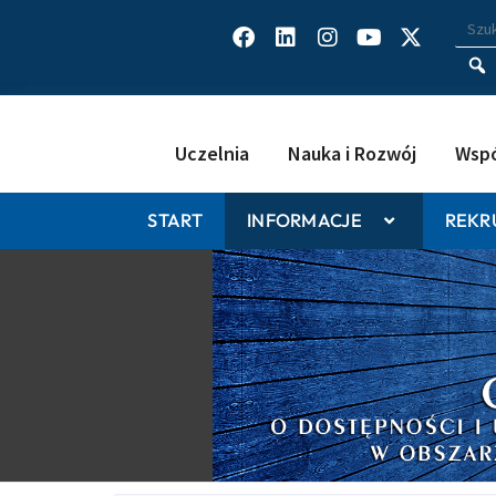
Facebook
Linkedin
Instagram
Youtube
X-
Wys
Wpisz
twitter
Uczelnia
Nauka i Rozwój
Wspó
START
INFORMACJE
REKR