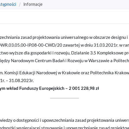
stępności
/
Informacje
szechniania zasad projektowania uniwersalnego w obszarze designu 
OWR.03.05.00-IP.08-00-CWD/20 zawartej w dniu 31.03.2021r. w r
nictwo wyższe dla gospodarki i rozwoju, Działanie 3.5 Kompleksowe 
iędzy Narodowym Centrum Badań i Rozwoju w Warszawie a Politech
m. Komisji Edukacji Narodowej w Krakowie oraz Politechnika Krako
1r. – 31.08.2023r.
tym wkład Funduszy Europejskich – 2 001 228,98 zł
iedzy o dostępności i upowszechniania zasad projektowania uniwer
jednostki wspierającej stosowanie i upowszechnianie zasad projekto