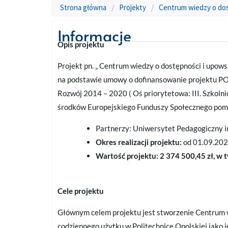
Strona główna
/
Projekty
/
Centrum wiedzy o do
Informacje
Opis projektu
Projekt pn. „ Centrum wiedzy o dostępności i upow
na podstawie umowy o dofinansowanie projektu P
Rozwój 2014 – 2020 ( Oś priorytetowa: III. Szkol
środków Europejskiego Funduszy Społecznego pom
Partnerzy: Uniwersytet Pedagogiczny i
Okres realizacji projektu:
od 01.09.202
Wartość projektu: 2 374 500,45 zł, w 
Cele projektu
Głównym celem projektu jest stworzenie Centrum w
codziennego użytku w Politechnice Opolskiej jako 