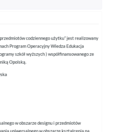
i przedmiotów codziennego użytku” jest realizowany
amach Program Operacyjny Wiedza Edukacja
programy szkół wyższych ) współfinansowanego ze
niką Opolską.
wska
salnego w obszarze designu i przedmiotów
wania uniwersalnego w obszarze kształcenia na