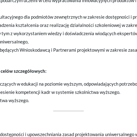
podarczym uczelni w celu wypracowania innowacyjnych produktów i
ltacyjnego dla podmiotów zewnętrznych w zakresie dostępności i p
zenia kształcenia oraz realizację działalności szkoleniowej w zakr
tym z wykorzystaniem wiedzy i doświadczenia wiodących ekspertów z
uniwersalnego,
i będących Wnioskodawcą i Partnerami projektowymi w zakresie zas
ę celów szczegółowych:
iczących w edukacji na poziomie wyższym, odpowiadających potrzebo
iesienie kompetencji kadr w systemie szkolnictwa wyższego.
ctwa wyższego.
 dostępności i upowszechniania zasad projektowania uniwersalnego 