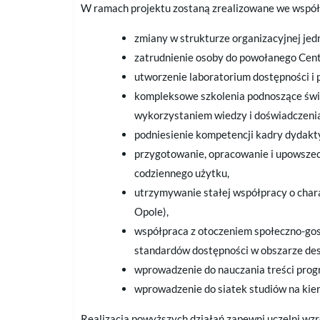
W ramach projektu zostaną zrealizowane we współp
zmiany w strukturze organizacyjnej jedn
zatrudnienie osoby do powołanego Cen
utworzenie laboratorium dostępności i
kompleksowe szkolenia podnoszące świa
wykorzystaniem wiedzy i doświadczeni
podniesienie kompetencji kadry dydakt
przygotowanie, opracowanie i upowszec
codziennego użytku,
utrzymywanie stałej współpracy o char
Opole),
współpraca z otoczeniem społeczno-gos
standardów dostępności w obszarze des
wprowadzenie do nauczania treści pro
wprowadzenie do siatek studiów na ki
Realizacja powyższych działań zapewni uczelni wzr