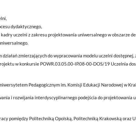
lni,
ocesu dydaktycznego,
 kadry uczelni z zakresu projektowania uniwersalnego w obszarze de
uniwersalnego.
m działań zmierzających do wypracowania modelu uczelni dostępnej, 
rojektu w konkursie POWR.03.05.00-IP.08-00-DOS/19 Uczelnia dost
Uniwersytetem Pedagogicznym im. Komisji Edukacji Narodowej w Kra
ania i rozwijania interdyscyplinarnego podejścia do projektowania u
racy pomiędzy Politechniką Opolską, Politechniką Krakowską oraz 