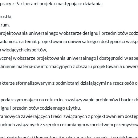
racy z Partnerami projektu następujące działania:
ostki,
trum,
 projektowania uniwersalnego w obszarze designu i przedmiotów codz
domość na temat projektowania uniwersalnego i dostępności w aspe
a wiodących ekspertów,
ycznej w obszarze projektowania uniwersalnego i dostępności w aspe
hnienie materiałów informacyjnych z obszaru projektowania uniwers
akterze sformalizowanym z podmiotami działającymi na rzecz osób o
podarczym mająca na celu m.in. rozwiązywanie problemów i barier 
ignu i przedmiotów codziennego użytku,
gramowych zawierających treści związanych z projektowaniem dostę
erunkach związanych z szeroko rozumianym wzornictwem przemysłow
ost świadomości i kompetencji w obszarze dostępności i projektowa