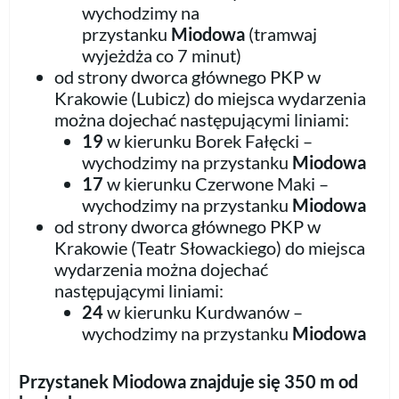
wychodzimy na
przystanku
Miodowa
(tramwaj
wyjeżdża co 7 minut)
od strony dworca głównego PKP w
Krakowie (Lubicz) do miejsca wydarzenia
można dojechać następującymi liniami:
19
w kierunku Borek Fałęcki –
wychodzimy na przystanku
Miodowa
17
w kierunku Czerwone Maki –
wychodzimy na przystanku
Miodowa
od strony dworca głównego PKP w
Krakowie (Teatr Słowackiego) do miejsca
wydarzenia można dojechać
następującymi liniami:
24
w kierunku Kurdwanów –
wychodzimy na przystanku
Miodowa
Przystanek Miodowa znajduje się 350 m od