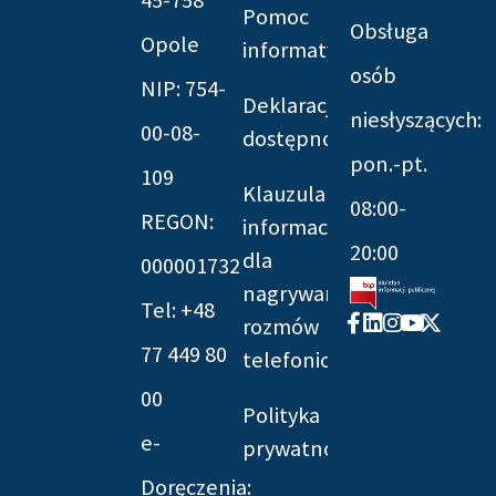
Pomoc
Obsługa
Opole
informatyczna
osób
NIP: 754-
Deklaracja
niesłyszących:
00-08-
dostępności
pon.-pt.
109
Klauzula
08:00-
REGON:
informacyjna
20:00
dla
000001732
nagrywania
Tel: +48
Facebook-
Linkedin
Instagram
Youtube
X-
rozmów
f
twitter
77 449 80
telefonicznych
00
Polityka
e-
prywatności
Doręczenia: