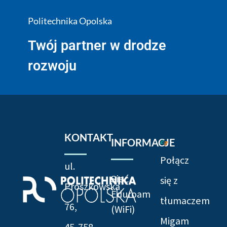
Politechnika Opolska
Twój partner w drodze
rozwoju
KONTAKT
INFORMACJE
Połącz
ul.
Sieć
się z
Prószkowska
Eduroam
tłumaczem
76,
(WiFi)
Migam
45-758