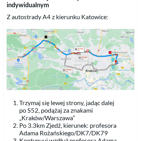
indywidualnym
Z autostrady A4 z kierunku Katowice:
Trzymaj się lewej strony, jadąc dalej
po S52, podążaj za znakami
„Kraków/Warszawa”
Po 3.3km Zjedź, kierunek: profesora
Adama Rożańskiego/DK7/DK79
Kontynuuj wzdłuż profesora Adama