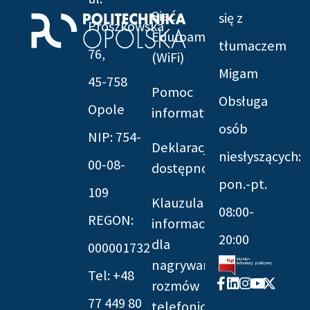
Sieć
się z
Prószkowska
Eduroam
tłumaczem
76,
(WiFi)
Migam
45-758
Pomoc
Obsługa
Opole
informatyczna
osób
NIP: 754-
Deklaracja
niesłyszących:
00-08-
dostępności
pon.-pt.
109
Klauzula
08:00-
REGON:
informacyjna
20:00
dla
000001732
nagrywania
Tel: +48
Facebook-
Linkedin
Instagram
Youtube
X-
rozmów
f
twitter
77 449 80
telefonicznych