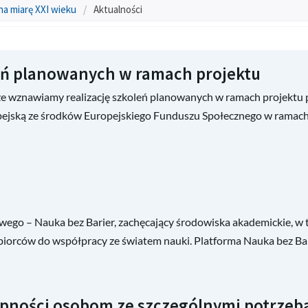
na miarę XXI wieku
/
Aktualności
leń planowanych w ramach projektu
 wznawiamy realizację szkoleń planowanych w ramach projektu pn
pejską ze środków Europejskiego Funduszu Społecznego w ramac
ego – Nauka bez Barier, zachęcający środowiska akademickie, w
iębiorców do współpracy ze światem nauki. Platforma Nauka bez Ba
pności osobom ze szczególnymi potrzeb