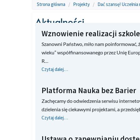
Strona główna
/
Projekty
/
Dać szansę! Uczelnia 
Aktualności
Wznowienie realizacji szko
Szanowni Państwo, miło nam poinformować, że
wieku” współfinansowanego przez Unię Euro
R…
Czytaj dalej…
Platforma Nauka bez Barier
Zachęcamy do odwiedzenia serwisu internetow
dzielenia się ciekawymi projektami, a przeds
Czytaj dalej…
Ustawa o zapewnianiu dostę