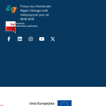
Połącz się z tłumaczem
Migam Obsługa osób
niesłyszących: pon.-pt.
08:00-20:00
Facebook-
Linkedin
Instagram
Youtube
X-
f
twitter