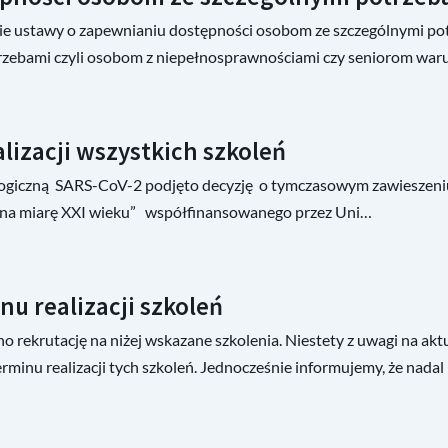
cie ustawy o zapewnianiu dostępności osobom ze szczególnymi potr
rzebami czyli osobom z niepełnosprawnościami czy seniorom waru
izacji wszystkich szkoleń
logiczną SARS-CoV-2 podjęto decyzję o tymczasowym zawieszeniu
a na miarę XXI wieku” współfinansowanego przez Uni…
nu realizacji szkoleń
 rekrutację na niżej wskazane szkolenia. Niestety z uwagi na ak
rminu realizacji tych szkoleń. Jednocześnie informujemy, że nada