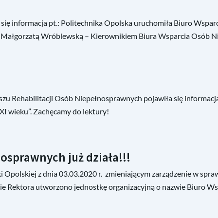
 się informacja pt.: Politechnika Opolska uruchomiła Biuro Wspa
 dr Małgorzatą Wróblewską – Kierownikiem Biura Wsparcia Osób 
u Rehabilitacji Osób Niepełnosprawnych pojawiła się informacja
XXI wieku”. Zachęcamy do lektury!
osprawnych już działa!!!
i Opolskiej z dnia 03.03.2020 r. zmieniającym zarządzenie w sp
onie Rektora utworzono jednostkę organizacyjną o nazwie Biuro 