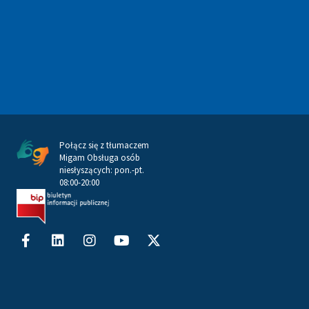
Połącz się z tłumaczem
Migam Obsługa osób
niesłyszących: pon.-pt.
08:00-20:00
Facebook-
Linkedin
Instagram
Youtube
X-
f
twitter