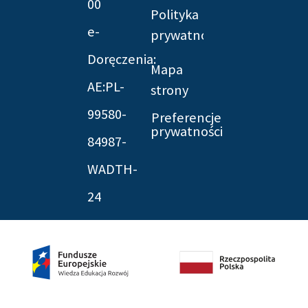
00
Polityka
e-
prywatności
Doręczenia:
Mapa
AE:PL-
strony
99580-
Preferencje
prywatności
84987-
WADTH-
24