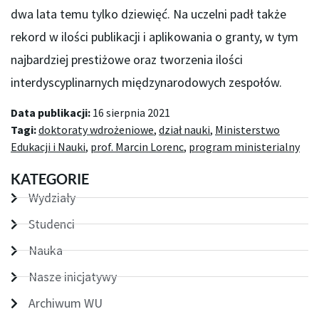
dwa lata temu tylko dziewięć. Na uczelni padł także
rekord w ilości publikacji i aplikowania o granty, w tym
najbardziej prestiżowe oraz tworzenia ilości
interdyscyplinarnych międzynarodowych zespołów.
Data publikacji:
16 sierpnia 2021
Tagi:
doktoraty wdrożeniowe
,
dział nauki
,
Ministerstwo
Edukacji i Nauki
,
prof. Marcin Lorenc
,
program ministerialny
KATEGORIE
Wydziały
Studenci
Nauka
Nasze inicjatywy
Archiwum WU