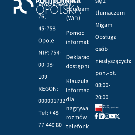
się z
Prószkowska
Eduroam
tłumaczem
76,
(WiFi)
Migam
45-758
Pomoc
Obsługa
Opole
informatyczna
osób
NIP: 754-
Deklaracja
niesłyszących:
00-08-
dostępności
pon.-pt.
109
Klauzula
08:00-
REGON:
informacyjna
20:00
dla
000001732
nagrywania
Tel: +48
Facebook-
Linkedin
Instagram
Youtube
X-
rozmów
f
twitter
77 449 80
telefonicznych