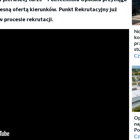
sną ofertą kierunków. Punkt Rekrutacyjny już
 procesie rekrutacji.
No
ko
pr
st
Cz
Op
na
Po
Cz