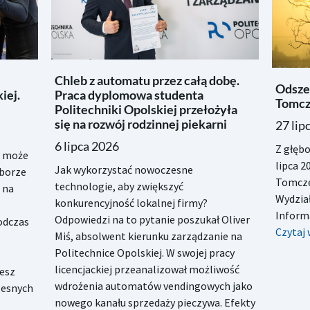
Chleb z automatu przez całą dobę.
Odszed
iej.
Praca dyplomowa studenta
Tomcz
Politechniki Opolskiej przełożyła
się na rozwój rodzinnej piekarni
27 lip
6 lipca 2026
Z głęb
A może
lipca 2
Jak wykorzystać nowoczesne
yborze
Tomcze
technologie, aby zwiększyć
 na
Wydział
konkurencyjność lokalnej firmy?
Informa
Odpowiedzi na to pytanie poszukał Oliver
podczas
Czytaj 
Miś, absolwent kierunku zarządzanie na
Politechnice Opolskiej. W swojej pracy
licencjackiej przeanalizował możliwość
iesz
wdrożenia automatów vendingowych jako
zesnych
nowego kanału sprzedaży pieczywa. Efekty