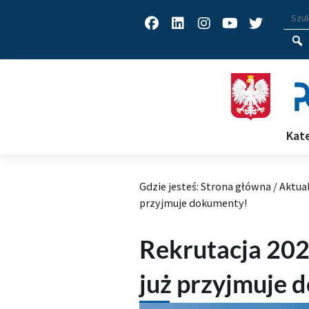
Facebook
Linkedin
Instagram
Youtube
Twitter
Wys
Wpisz
Kat
Gdzie jesteś:
Strona główna
/
Aktua
przyjmuje dokumenty!
Rekrutacja 202
już przyjmuje 