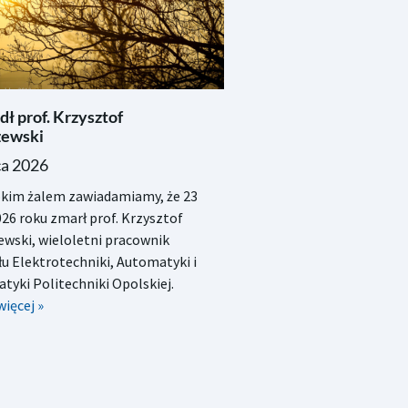
ł prof. Krzysztof
ewski
ca 2026
okim żalem zawiadamiamy, że 23
026 roku zmarł prof. Krzysztof
wski, wieloletni pracownik
u Elektrotechniki, Automatyki i
tyki Politechniki Opolskiej.
więcej »