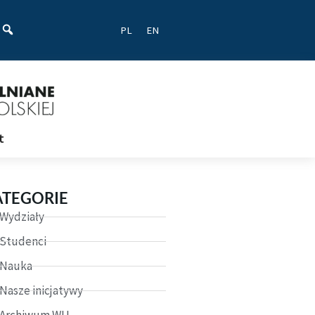
ać
PL
EN
t
ATEGORIE
Wydziały
Studenci
Nauka
Nasze inicjatywy
Archiwum WU