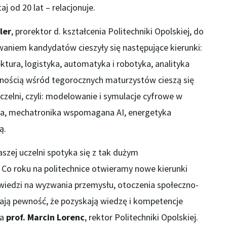
j od 20 lat – relacjonuje.
ler
, prorektor d. kształcenia Politechniki Opolskiej, do
waniem kandydatów cieszyły się następujące kierunki:
ektura, logistyka, automatyka i robotyka, analityka
rnością wśród tegorocznych maturzystów cieszą się
czelni, czyli: modelowanie i symulacje cyfrowe w
zna, mechatronika wspomagana AI, energetyka
ą.
aszej uczelni spotyka się z tak dużym
Co roku na politechnice otwieramy nowe kierunki
wiedzi na wyzwania przemysłu, otoczenia społeczno-
ają pewność, że pozyskają wiedzę i kompetencje
za
prof. Marcin Lorenc
, rektor Politechniki Opolskiej.