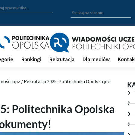
zukiwarka pracowników
 nazwisko, fragment nazwiska bądź imię pracownika aby wyszuk
Wpisz
szukaną
frazę
aby
wyszukać
na
stronie
egorie
Rankingi
Rekrutacja
Dla mediów
Kontak
lności opz
/
Rekrutacja 2025: Politechnika Opolska już
K
5: Politechnika Opolska
dokumenty!