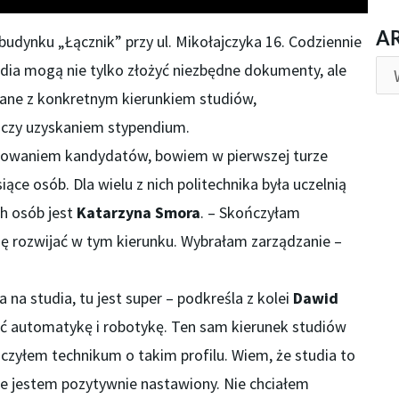
AR
A
budynku „Łącznik” przy ul. Mikołajczyka 16. Codziennie
udia mogą nie tylko złożyć niezbędne dokumenty, ale
zane z konkretnym kierunkiem studiów,
czy uzyskaniem stypendium.
esowaniem kandydatów, bowiem w pierwszej turze
siące osób. Dla wielu z nich politechnika była uczelnią
h osób jest
Katarzyna Smora
. – Skończyłam
ę rozwijać w tym kierunku. Wybrałam zarządzanie –
 na studia, tu jest super – podkreśla z kolei
Dawid
ać automatykę i robotykę. Ten sam kierunek studiów
czyłem technikum o takim profilu. Wiem, że studia to
ale jestem pozytywnie nastawiony. Nie chciałem