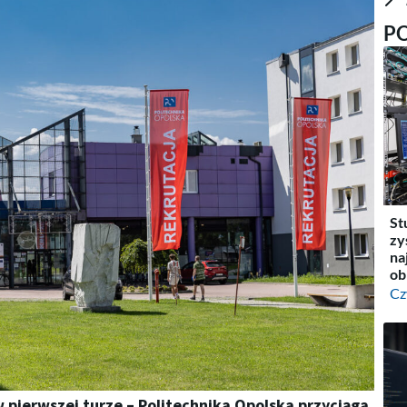
P
St
zy
na
ob
Cz
pierwszej turze – Politechnika Opolska przyciąga