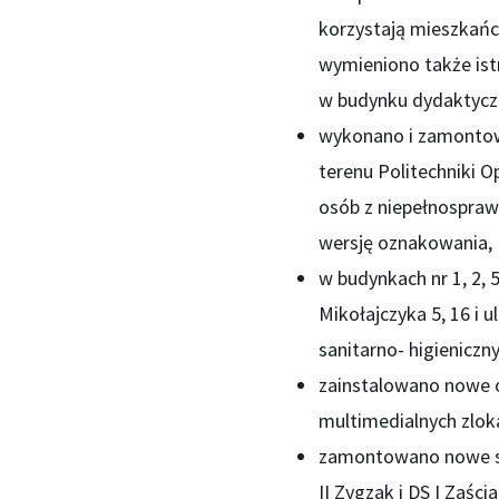
korzystają mieszkańc
wymieniono także ist
w budynku dydaktyczn
wykonano i zamontow
terenu Politechniki O
osób z niepełnospraw
wersję oznakowania,
w budynkach nr 1, 2, 
Mikołajczyka 5, 16 i
sanitarno- higieniczn
zainstalowano nowe 
multimedialnych zloka
zamontowano nowe sz
II Zygzak i DS I Zaśc