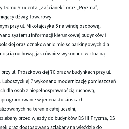
y Domu Studenta „Zaścianek” oraz „Pryzma”,
niejący dźwig towarowy
ym przy ul. Mikołajczyka 5 na windę osobową,
ano systemu informacji kierunkowej budynków i
polskiej oraz oznakowanie miejsc parkingowych dla
nością ruchową, jak również wykonano wirtualną
5 przy ul. Prószkowskiej 76 oraz w budynkach przy ul.
 ul. Luboszyckiej 7 wykonano modernizację pomieszczeń
ych dla osób z niepełnosprawnością ruchową,
oprogramowanie w jedenastu kioskach
lizowanych na terenie całej uczelni,
labany przed wjazdy do budynków DS III Pryzma, DS
ianek oraz dostosowano szlabany na wjeździe do