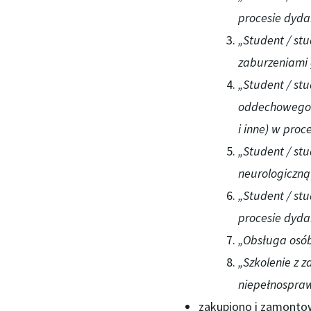
procesie dyda
„Student / st
zaburzeniami 
„Student / st
oddechowego 
i inne) w proc
„Student / st
neurologiczną
„Student / st
procesie dyda
„Obsługa osób
„Szkolenie z 
niepełnospraw
zakupiono i zamonto