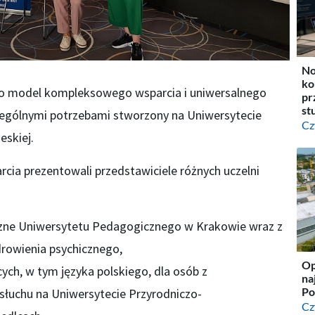
No
ko
o model kompleksowego wsparcia i uniwersalnego
pr
st
zególnymi potrzebami stworzony na Uniwersytecie
Cz
eskiej.
ia prezentowali przedstawiciele różnych uczelni
czne Uniwersytetu Pedagogicznego w Krakowie wraz z
rowienia psychicznego,
Op
ych, w tym języka polskiego, dla osób z
na
Po
słuchu na Uniwersytecie Przyrodniczo-
Cz