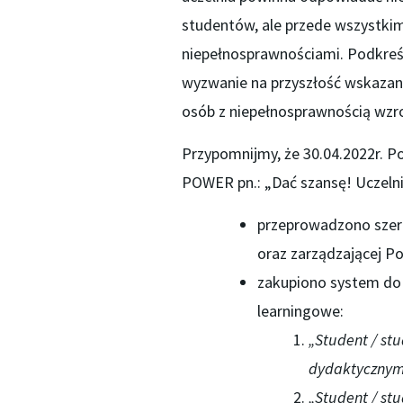
studentów, ale przede wszystkim
niepełnosprawnościami. Podkreśl
wyzwanie na przyszłość wskazano 
osób z niepełnosprawnością wzr
Przypomnijmy, że 30.04.2022r. Po
POWER pn.: „Dać szansę! Uczelni
przeprowadzono szere
oraz zarządzającej Pol
zakupiono system do 
learningowe:
„Student / st
dydaktycznym
„Student / st