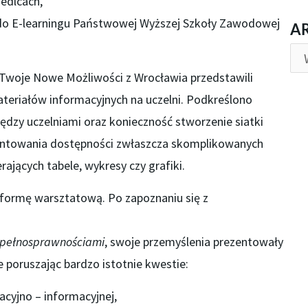
edlcach,
AR
 do E-learningu Państwowej Wyższej Szkoły Zawodowej
A
 Twoje Nowe Możliwości z Wrocławia przedstawili
teriałów informacyjnych na uczelni. Podkreślono
ędzy uczelniami oraz konieczność stworzenie siatki
antowania dostępności zwłaszcza skomplikowanych
jących tabele, wykresy czy grafiki.
 formę warsztatową. Po zapoznaniu się z
epełnosprawnościami
, swoje przemyślenia prezentowały
poruszając bardzo istotnie kwestie:
cyjno – informacyjnej,