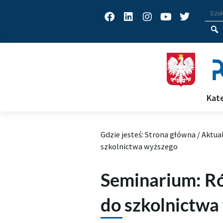
Facebook
Linkedin
Instagram
Youtube
Twitter
Wys
Wpisz
Kat
Gdzie jesteś:
Strona główna
/
Aktua
szkolnictwa wyższego
Seminarium: Ró
do szkolnictwa