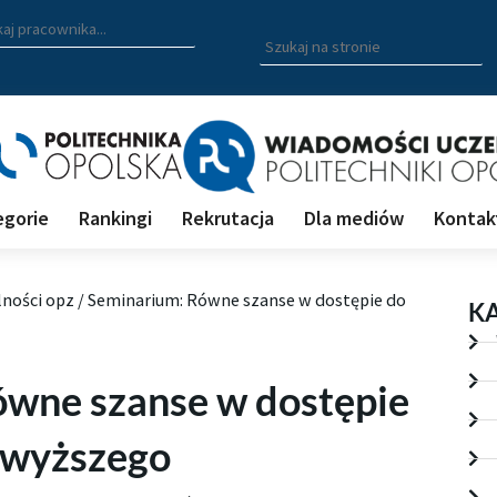
zukiwarka pracowników
 nazwisko, fragment nazwiska bądź imię pracownika aby wyszuk
Wpisz
szukaną
frazę
aby
wyszukać
na
stronie
egorie
Rankingi
Rekrutacja
Dla mediów
Kontak
lności opz
/
Seminarium: Równe szanse w dostępie do
K
wne szanse w dostępie
 wyższego