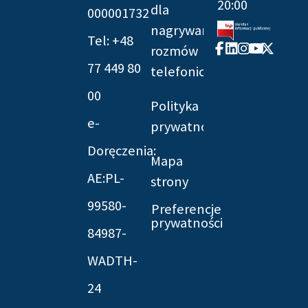
20:00
dla
000001732
nagrywania
Tel: +48
Facebook-
Linkedin
Instagram
Youtube
X-
rozmów
f
twitter
77 449 80
telefonicznych
00
Polityka
e-
prywatności
Doręczenia:
Mapa
AE:PL-
strony
99580-
Preferencje
prywatności
84987-
WADTH-
24