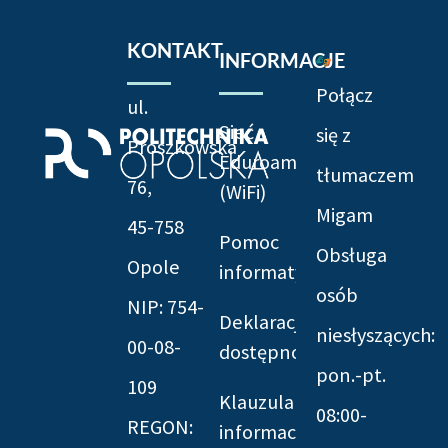
KONTAKT
INFORMACJE
Połącz
ul.
Sieć
się z
Prószkowska
Eduroam
tłumaczem
76,
(WiFi)
Migam
45-758
Pomoc
Obsługa
Opole
informatyczna
osób
NIP: 754-
Deklaracja
niesłyszących:
00-08-
dostępności
pon.-pt.
109
Klauzula
08:00-
REGON:
informacyjna