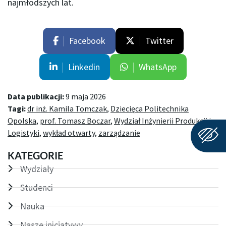
najmłodszych lat.
Facebook
Twitter
Linkedin
WhatsApp
Data publikacji:
9 maja 2026
Tagi:
dr inż. Kamila Tomczak
,
Dziecięca Politechnika
Opolska
,
prof. Tomasz Boczar
,
Wydział Inżynierii Produkcji i
Logistyki
,
wykład otwarty
,
zarządzanie
KATEGORIE
Wydziały
Studenci
Nauka
Nasze inicjatywy