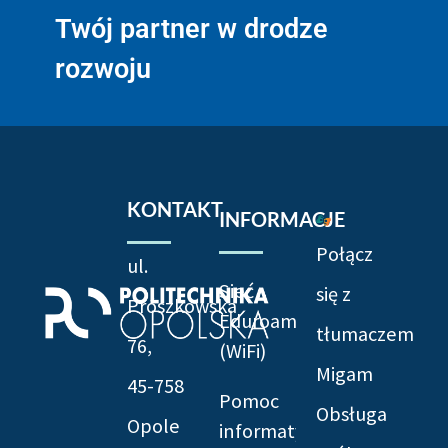
Twój partner w drodze
rozwoju
KONTAKT
INFORMACJE
Połącz
ul.
Sieć
się z
Prószkowska
Eduroam
tłumaczem
76,
(WiFi)
Migam
45-758
Pomoc
Obsługa
Opole
informatyczna