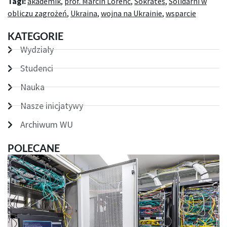
Tagi:
akademik
,
prof. Marcin Lorenc
,
Sokrates
,
Solidarni w
obliczu zagrożeń
,
Ukraina
,
wojna na Ukrainie
,
wsparcie
KATEGORIE
Wydziały
Studenci
Nauka
Nasze inicjatywy
Archiwum WU
POLECANE