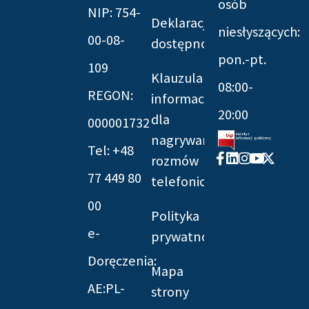
osób
NIP: 754-
Deklaracja
niesłyszących:
00-08-
dostępności
pon.-pt.
109
Klauzula
08:00-
REGON:
informacyjna
20:00
dla
000001732
nagrywania
Tel: +48
Facebook-
Linkedin
Instagram
Youtube
X-
rozmów
f
twitter
77 449 80
telefonicznych
00
Polityka
e-
prywatności
Doręczenia:
Mapa
AE:PL-
strony