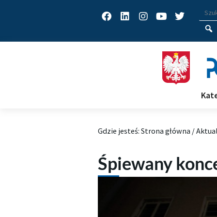
Facebook
Linkedin
Instagram
Youtube
Twitter
Wys
Wpisz
Kat
Gdzie jesteś:
Strona główna
/
Aktua
Śpiewany konc