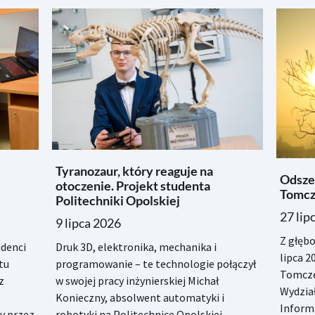
Tyranozaur, który reaguje na
Odszed
otoczenie. Projekt studenta
Tomcz
Politechniki Opolskiej
27 lip
9 lipca 2026
Z głęb
denci
Druk 3D, elektronika, mechanika i
lipca 2
tu
programowanie – te technologie połączył
Tomcze
z
w swojej pracy inżynierskiej Michał
Wydział
Konieczny, absolwent automatyki i
Informa
y przez
robotyki na Politechnice Opolskiej.