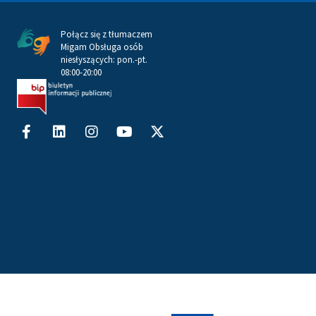
Połącz się z tłumaczem
Migam Obsługa osób
niesłyszących: pon.-pt.
08:00-20:00
Facebook-
Linkedin
Instagram
Youtube
X-
f
twitter