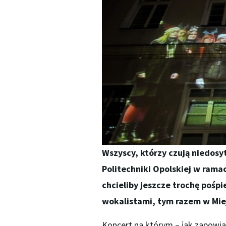
Wszyscy, którzy czują niedos
Politechniki Opolskiej w rama
chcieliby jeszcze trochę pośpi
wokalistami, tym razem w Miej
Koncert na którym – jak zapowia