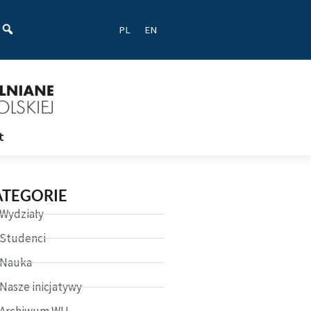
ać
PL
EN
t
ATEGORIE
Wydziały
Studenci
Nauka
Nasze inicjatywy
Archiwum WU