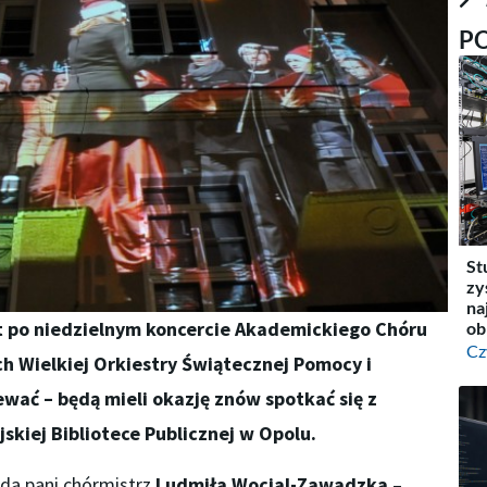
P
St
zy
na
yt po niedzielnym koncercie Akademickiego Chóru
ob
Cz
ch Wielkiej Orkiestry Świątecznej Pomocy i
ewać – będą mieli okazję znów spotkać się z
skiej Bibliotece Publicznej w Opolu.
da pani chórmistrz
Ludmiła Wocial-Zawadzka
–