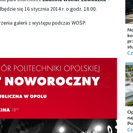
dbędzie się 16 stycznia 2014 r. o godz. 18.00.
enia galerii z występu podczas WOŚP.
No
ko
pr
st
Cz
Op
na
Po
Cz