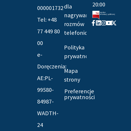
20:00
dla
000001732
nagrywania
Tel: +48
Facebook-
Linkedin
Instagram
Youtube
X-
rozmów
f
twitter
77 449 80
telefonicznych
00
Polityka
e-
prywatności
Doręczenia:
Mapa
AE:PL-
strony
99580-
Preferencje
prywatności
84987-
WADTH-
24