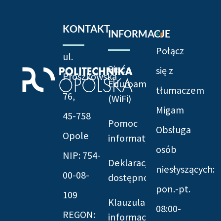
KONTAKT
INFORMACJE
Połącz
ul.
Sieć
się z
Prószkowska
Eduroam
tłumaczem
76,
(WiFi)
Migam
45-758
Pomoc
Obsługa
Opole
informatyczna
osób
NIP: 754-
Deklaracja
niesłyszących:
00-08-
dostępności
pon.-pt.
109
Klauzula
08:00-
REGON:
informacyjna