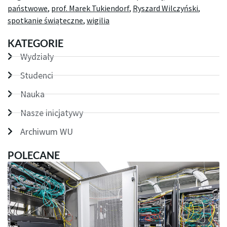
państwowe
,
prof. Marek Tukiendorf
,
Ryszard Wilczyński
,
spotkanie świąteczne
,
wigilia
KATEGORIE
Wydziały
Studenci
Nauka
Nasze inicjatywy
Archiwum WU
POLECANE