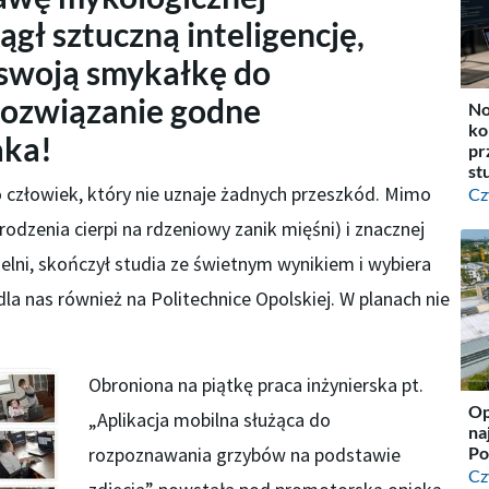
ągł sztuczną inteligencję,
 swoją smykałkę do
ozwiązanie godne
No
ko
aka!
pr
st
o człowiek, który nie uznaje żadnych przeszkód. Mimo
Cz
odzenia cierpi na rdzeniowy zanik mięśni) i znacznej
lni, skończył studia ze świetnym wynikiem i wybiera
 dla nas również na Politechnice Opolskiej. W planach nie
Obroniona na piątkę praca inżynierska pt.
Op
„Aplikacja mobilna służąca do
na
rozpoznawania grzybów na podstawie
Po
Cz