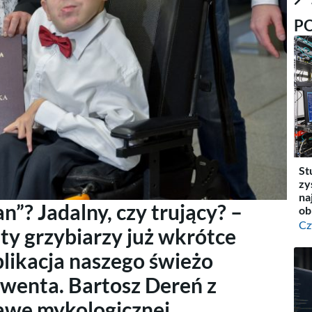
P
St
zy
na
n”? Jadalny, czy trujący? –
ob
Cz
y grzybiarzy już wkrótce
likacja naszego świeżo
wenta. Bartosz Dereń z
awę mykologicznej