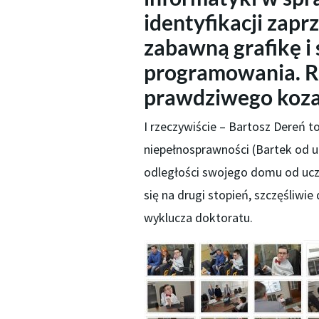
identyfikacji zaprz
zabawną grafikę i
programowania. R
prawdziwego koz
I rzeczywiście – Bartosz Dereń t
niepełnosprawności (Bartek od ur
odległości swojego domu od ucze
się na drugi stopień, szczęśliwie
wyklucza doktoratu.