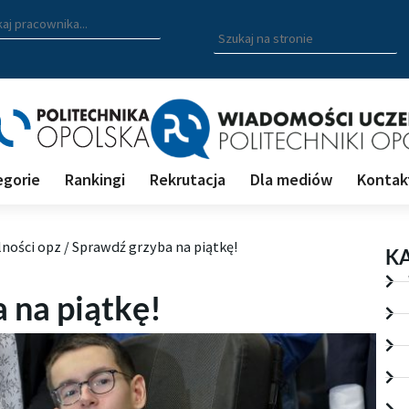
zukiwarka pracowników
 nazwisko, fragment nazwiska bądź imię pracownika aby wyszuk
Wpisz
szukaną
frazę
aby
wyszukać
na
stronie
egorie
Rankingi
Rekrutacja
Dla mediów
Kontak
lności opz
/
Sprawdź grzyba na piątkę!
K
 na piątkę!