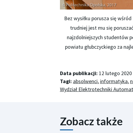
Bez wysiłku porusza się wśró
trudniej jest mu się porusza
najzdolniejszych studentów po
powiatu głubczyckiego za najl
Data publikacji:
12 lutego 2020
Tagi:
absolwenci
,
informatyka
,
n
Wydział Elektrotechniki Automaty
Zobacz także