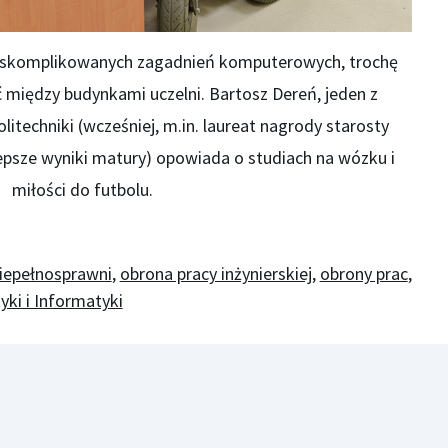
d skomplikowanych zagadnień komputerowych, trochę
ć między budynkami uczelni. Bartosz Dereń, jeden z
litechniki (wcześniej, m.in. laureat nagrody starosty
epsze wyniki matury) opowiada o studiach na wózku i
miłości do futbolu.
iepełnosprawni
,
obrona pracy inżynierskiej
,
obrony prac
,
ki i Informatyki