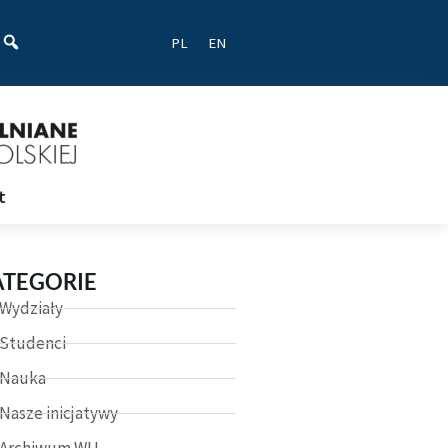
ać
PL
EN
t
ATEGORIE
Wydziały
Studenci
Nauka
Nasze inicjatywy
Archiwum WU