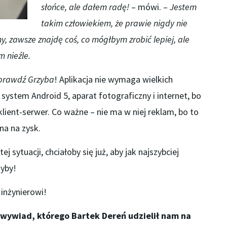
słońce, ale dałem radę!
– mówi. –
Jestem
takim człowiekiem, że prawie nigdy nie
y, zawsze znajdę coś, co mógłbym zrobić lepiej, ale
m nieźle.
prawdź Grzyba
! Aplikacja nie wymaga wielkich
ystem Android 5, aparat fotograficzny i internet, bo
klient-serwer. Co ważne – nie ma w niej reklam, bo to
na na zysk.
j sytuacji, chciałoby się już, aby jak najszybciej
zyby!
inżynierowi!
wywiad, którego Bartek Dereń udzielił nam na