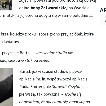
zdjęcia” powstała pod promotorską opieką
dr inż.
Anny Zatwarnickiej
na Wydziale
AR
A
formatyki, a jej obrona odbyła się w samo południe 11
brat, koledzy z roku i spore grono przyjaciółek, które
em kwiatów.
 przyznaje Bartek –
zaczynając studia nie
iło, ciekawie i tak owocnie.
Bartek już w czasie studiów pisywał
aplikacje (m. in. współtworzył aplikację
Radia Emiter), ale
Sprawdź Grzyba
jest
pierwszą, tak poważną. –
Trochę się
obawiałem, że porywam się z motyką na