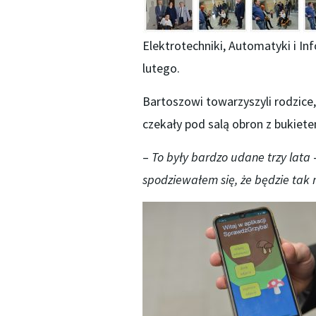
Elektrotechniki, Automatyki i In
lutego.
Bartoszowi towarzyszyli rodzice, 
czekały pod salą obron z bukiet
–
To były bardzo udane trzy lata
–
spodziewałem się, że będzie tak m