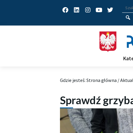
Facebook
Linkedin
Instagram
Youtube
Twitter
Wys
Wpisz
Kat
Gdzie jesteś:
Strona główna
/
Aktua
Sprawdź grzyba