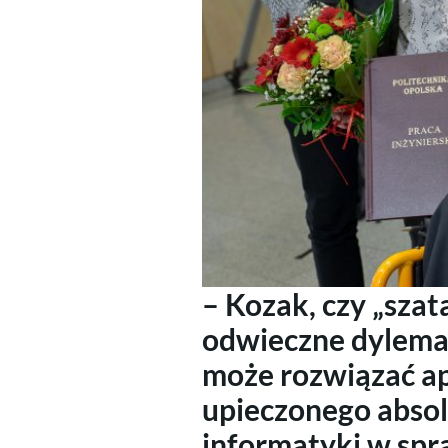
– Kozak, czy „szata
odwieczne dylemat
może rozwiązać ap
upieczonego absol
informatyki w spr