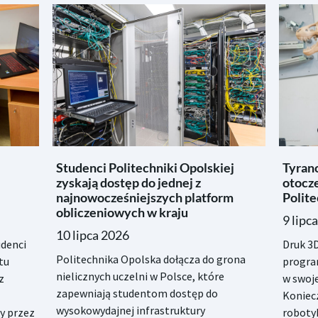
Studenci Politechniki Opolskiej
Tyrano
zyskają dostęp do jednej z
otocze
najnowocześniejszych platform
Polite
obliczeniowych w kraju
9 lipc
10 lipca 2026
denci
Druk 3D
Politechnika Opolska dołącza do grona
tu
progra
nielicznych uczelni w Polsce, które
z
w swoje
zapewniają studentom dostęp do
Koniec
wysokowydajnej infrastruktury
y przez
robotyk